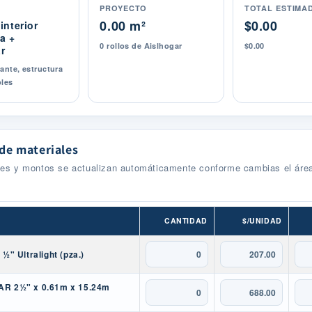
PROYECTO
TOTAL ESTIMA
0.00 m²
$0.00
interior
a +
0 rollos de Aislhogar
$0.00
r
lante, estructura
les
de materiales
des y montos se actualizan automáticamente conforme cambias el área
CANTIDAD
$/UNIDAD
½" Ultralight (pza.)
R 2½" x 0.61m x 15.24m