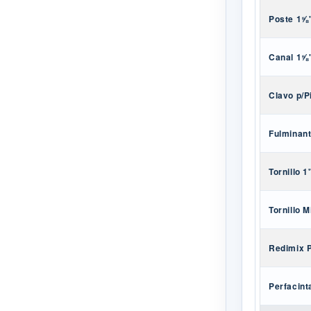
Poste 1⅝"
Canal 1⅝"
Clavo p/Pi
Fulminant
Tornillo 1
Tornillo M
Redimix P
Perfacint