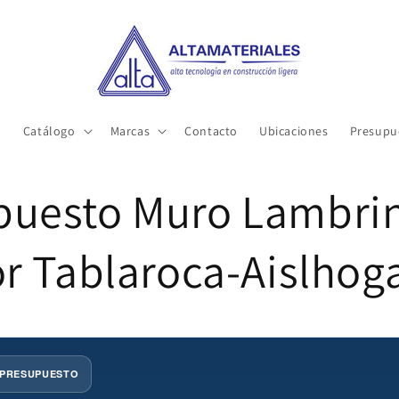
o
Catálogo
Marcas
Contacto
Ubicaciones
Presupu
puesto Muro Lambri
or Tablaroca-Aislhog
 PRESUPUESTO