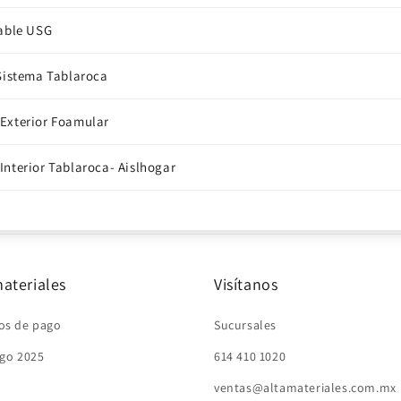
rable USG
 Sistema Tablaroca
Exterior Foamular
Interior Tablaroca- Aislhogar
ateriales
Visítanos
os de pago
Sucursales
go 2025
614 410 1020
ventas@altamateriales.com.mx