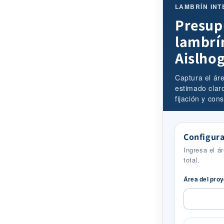
LAMBRÍN INT
Presup
lambrí
Aislho
Captura el ár
estimado claro
fijación y con
Configura
Ingresa el á
total.
Área del pro