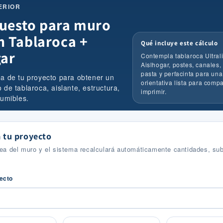
ERIOR
uesto para muro
n Tablaroca +
Qué incluye este cálculo
gar
Contempla tablaroca Ultrali
Aislhogar, postes, canales, 
pasta y perfacinta para una
ea de tu proyecto para obtener un
orientativa lista para compa
 de tablaroca, aislante, estructura,
imprimir.
sumibles.
 tu proyecto
rea del muro y el sistema recalculará automáticamente cantidades, sub
yecto