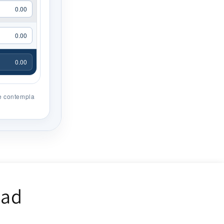
Se contempla
dad