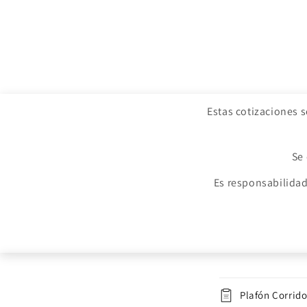
Estas cotizaciones 
Se 
Es responsabilidad
Contenido d
Plafón Corrid