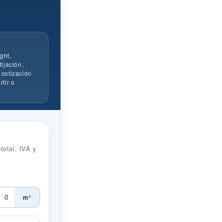
ght,
fijación,
 cotización
rtir o
total, IVA y
m²