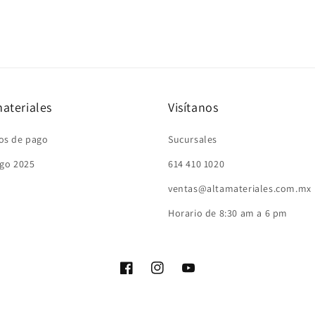
ateriales
Visítanos
os de pago
Sucursales
go 2025
614 410 1020
ventas@altamateriales.com.mx
Horario de 8:30 am a 6 pm
Facebook
Instagram
YouTube