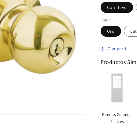
Con llave
Color
Oro
Lat
Compartir
Productos Simi
Puertas Colonial
9 Luces