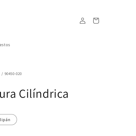
Iniciar
Carrito
sesión
estos
 / 90450-020
ura Cilíndrica
lipán