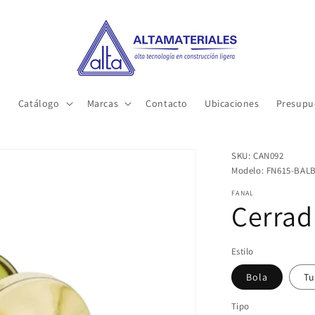
o
Catálogo
Marcas
Contacto
Ubicaciones
Presupu
SKU: CAN092
Modelo: FN615-BALB
FANAL
Cerrad
Estilo
Bola
Tu
Tipo