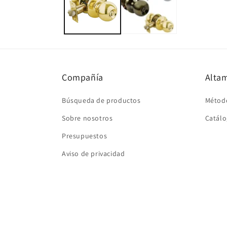
una
ventana
modal
Compañía
Altam
Búsqueda de productos
Métod
Sobre nosotros
Catálo
Presupuestos
Aviso de privacidad