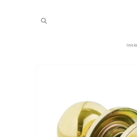
Ir
directamente
al contenido
Inici
Ir
directamente
a la
información
del producto