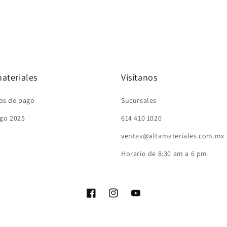
ateriales
Visítanos
os de pago
Sucursales
go 2025
614 410 1020
ventas@altamateriales.com.mx
Horario de 8:30 am a 6 pm
Facebook
Instagram
YouTube