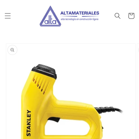
Ir
directamente
al contenido
Carrito
Ir
directamente
a la
información
del producto