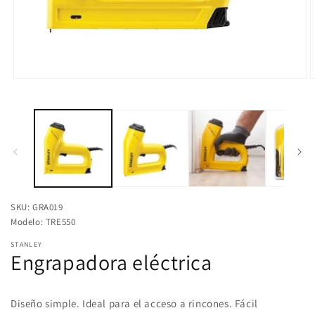
Abrir
A
elemento
e
multimedia
m
1
2
en
e
una
u
ventana
v
modal
m
SKU: GRA019
Modelo: TRE550
STANLEY
Engrapadora eléctrica
Diseño simple. Ideal para el acceso a rincones. Fácil