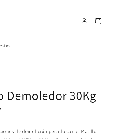
Iniciar
Carrito
sesión
estos
lo Demoledor 30Kg
W
ciones de demolición pesado con el Matillo