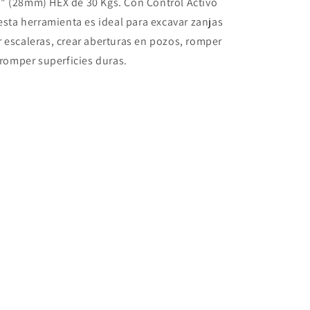
" (28mm) HEX de 30 Kgs. Con Control Activo
 esta herramienta es ideal para excavar zanjas
 escaleras, crear aberturas en pozos, romper
r/romper superficies duras.