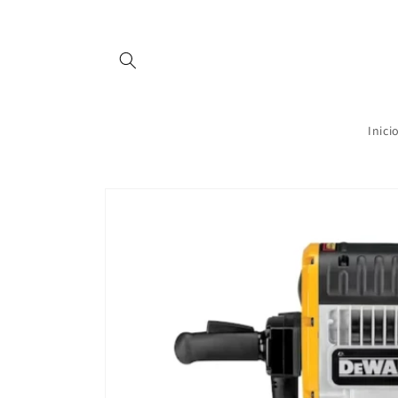
Ir
directamente
al contenido
Inici
Ir
directamente
a la
información
del producto