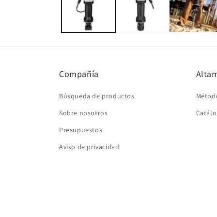
una
ventana
modal
Compañía
Altam
Búsqueda de productos
Métod
Sobre nosotros
Catálo
Presupuestos
Aviso de privacidad