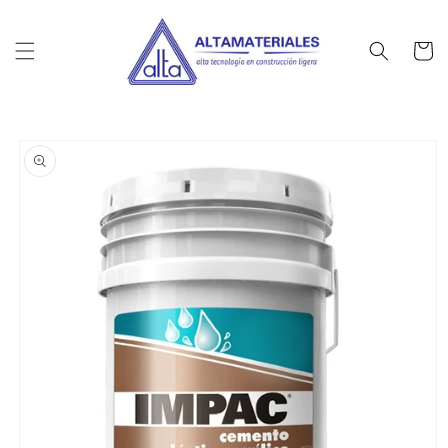
Ir
directamente
al contenido
Carrito
Ir
directamente
a la
información
del producto