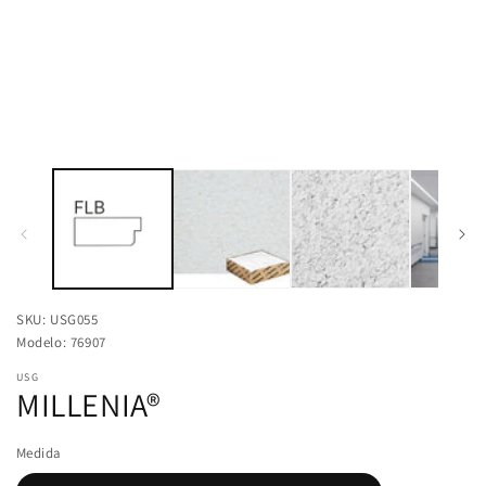
multimedia
1
en
una
ventana
modal
SKU: USG055
Modelo: 76907
USG
MILLENIA®
Medida