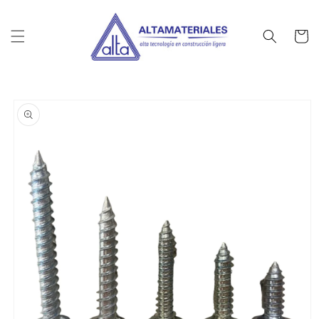
Ir
directamente
al contenido
Carrito
Ir
directamente
a la
información
del producto