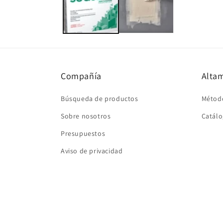
una
ventana
modal
Compañía
Altam
Búsqueda de productos
Métod
Sobre nosotros
Catálo
Presupuestos
Aviso de privacidad