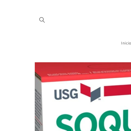
Ir
directamente
al contenido
Inici
Ir
directamente
a la
información
del producto