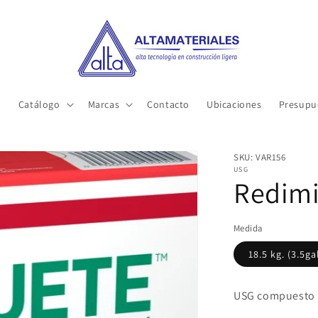
o
Catálogo
Marcas
Contacto
Ubicaciones
Presupu
SKU: VAR156
USG
Redimi
Medida
18.5 kg. (3.5ga
USG compuesto p