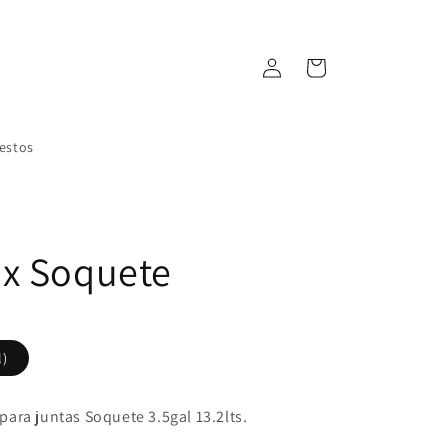
Iniciar
Carrito
sesión
estos
x Soquete
l)
ara juntas Soquete 3.5gal 13.2lts.