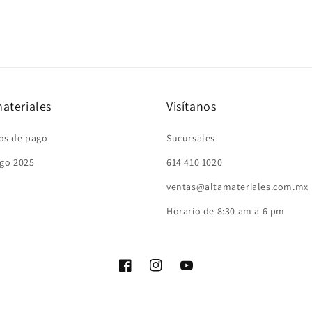
ateriales
Visítanos
os de pago
Sucursales
go 2025
614 410 1020
ventas@altamateriales.com.mx
Horario de 8:30 am a 6 pm
Facebook
Instagram
YouTube