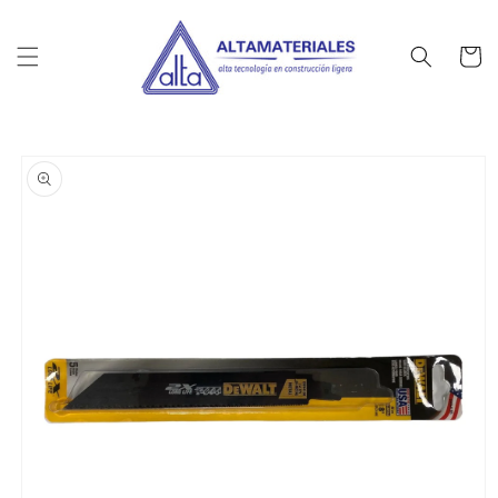
Ir
directamente
al contenido
Carrito
Ir
directamente
a la
información
del producto