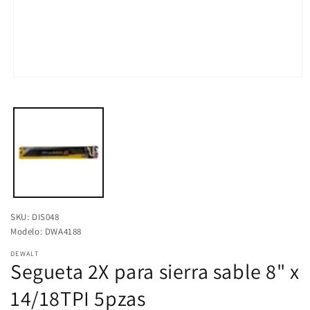
Abrir
elemento
multimedia
1
en
una
ventana
modal
SKU: DIS048
Modelo: DWA4188
DEWALT
Segueta 2X para sierra sable 8" x
14/18TPI 5pzas