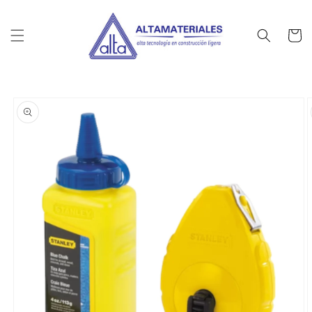
Ir
directamente
al contenido
Carrito
Ir
directamente
a la
información
del producto