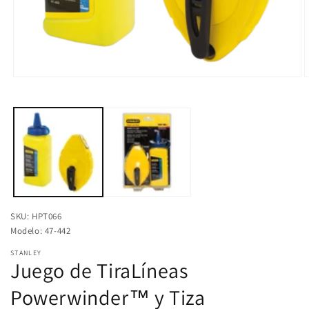
Abrir
A
elemento
e
multimedia
m
1
2
en
e
una
u
ventana
v
modal
m
SKU: HPT066
Modelo: 47-442
STANLEY
Juego de TiraLíneas
Powerwinder™ y Tiza